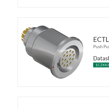
ECT
Push Pul
Datas
ECZXX3