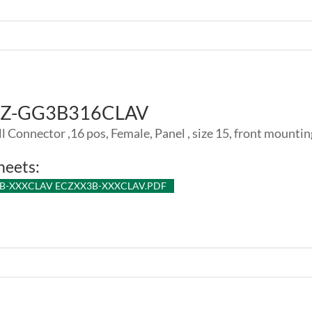
LZ-GG3B316CLAV
l Connector ,16 pos, Female, Panel , size 15, front mounti
heets:
B-XXXCLAV ECZXX3B-XXXCLAV.PDF