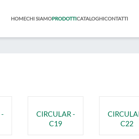
HOME
CHI SIAMO
PRODOTTI
CATALOGHI
CONTATTI
-
CIRCULAR -
CIRCULAR
C19
C22