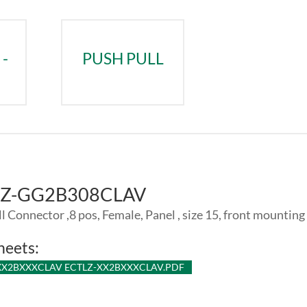
-
PUSH PULL
LZ-GG2B308CLAV
l Connector ,8 pos, Female, Panel , size 15, front mountin
heets:
XX2BXXXCLAV ECTLZ-XX2BXXXCLAV.PDF