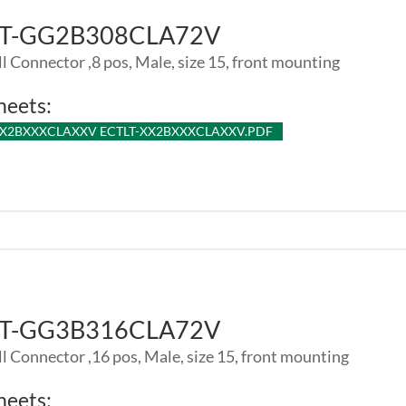
LT-GG2B308CLA72V
l Connector ,8 pos, Male, size 15, front mounting
heets:
XX2BXXXCLAXXV ECTLT-XX2BXXXCLAXXV.PDF
LT-GG3B316CLA72V
l Connector ,16 pos, Male, size 15, front mounting
heets: