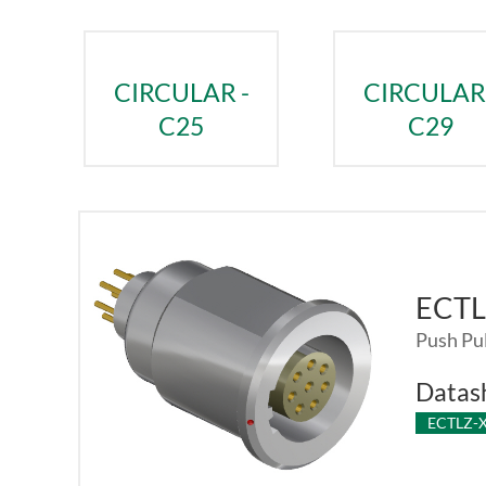
CIRCULAR -
CIRCULAR 
C25
C29
ECT
Push Pul
Datas
ECTLZ-